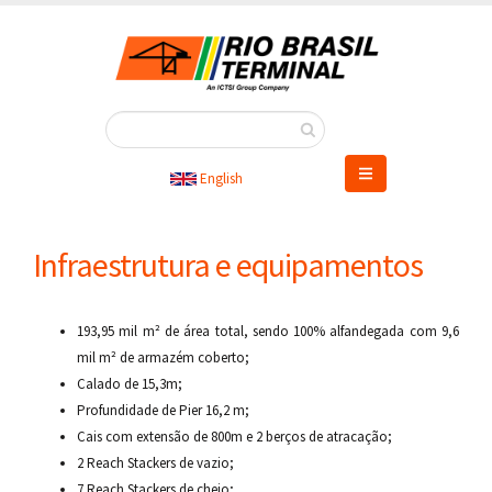
Pular
para
o
conteúdo
principal
English
Infraestrutura e equipamentos
193,95 mil m² de área total, sendo 100% alfandegada com 9,6
mil m² de armazém coberto;
Calado de 15,3m;
Profundidade de Pier 16,2 m;
Cais com extensão de 800m e 2 berços de atracação;
2 Reach Stackers de vazio;
7 Reach Stackers de cheio;