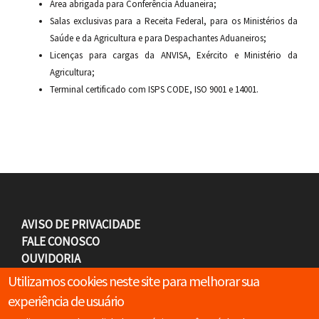
Área abrigada para Conferência Aduaneira;
Salas exclusivas para a Receita Federal, para os Ministérios da
Saúde e da Agricultura e para Despachantes Aduaneiros;
Licenças para cargas da ANVISA, Exército e Ministério da
Agricultura;
Terminal certificado com ISPS CODE, ISO 9001 e 14001.
F
AVISO DE PRIVACIDADE
FALE CONOSCO
o
OUVIDORIA
CARREIRAS
Utilizamos cookies neste site para melhorar sua
o
experiência de usuário
SOCIAL MEDIA
t
LinkedIn